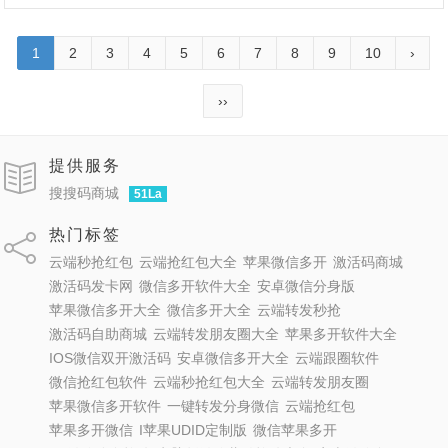
1
2
3
4
5
6
7
8
9
10
›
››
提供服务
搜搜码商城
51La
热门标签
云端秒抢红包
云端抢红包大全
苹果微信多开
激活码商城
激活码发卡网
微信多开软件大全
安卓微信分身版
苹果微信多开大全
微信多开大全
云端转发秒抢
激活码自助商城
云端转发朋友圈大全
苹果多开软件大全
IOS微信双开激活码
安卓微信多开大全
云端跟圈软件
微信抢红包软件
云端秒抢红包大全
云端转发朋友圈
苹果微信多开软件
一键转发分身微信
云端抢红包
苹果多开微信
I苹果UDID定制版
微信苹果多开