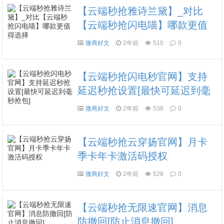
【云端秒抢雅诗兰黛】_对比
【云端秒抢闪电喵】哪款更值
得选择
微商好文
2年前
510
0
【云端秒抢闪电秒官网】支持
延迟秒抢设置[最快可延迟到毫
秒抢包]
微商好文
2年前
538
0
【云端秒抢云穿扬官网】月卡
季卡年卡激活码授权
微商好文
2年前
528
0
【云端秒抢无限速官网】消息
防撤回[防止消息撤回]