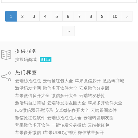
1
2
3
4
5
6
7
8
9
10
›
››
提供服务
搜搜码商城
51La
热门标签
云端秒抢红包
云端抢红包大全
苹果微信多开
激活码商城
激活码发卡网
微信多开软件大全
安卓微信分身版
苹果微信多开大全
微信多开大全
云端转发秒抢
激活码自助商城
云端转发朋友圈大全
苹果多开软件大全
IOS微信双开激活码
安卓微信多开大全
云端跟圈软件
微信抢红包软件
云端秒抢红包大全
云端转发朋友圈
苹果微信多开软件
一键转发分身微信
云端抢红包
苹果多开微信
I苹果UDID定制版
微信苹果多开