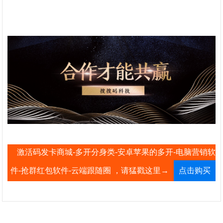
激活码发卡商城-多开分身类-安卓苹果的多开-电脑营销软
件-抢群红包软件-云端跟随圈 ，请猛戳这里→
点击购买