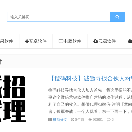
果软件
安卓软件
电脑软件
云端软件
件
【搜码科技】诚邀寻找合伙人≠
搜码科技寻找合伙人加入首先：我这里招的不
事这个微信营销软件推广营销的动作过程，从
利了自己的收入。想做代理扫微信-注明【意
者，孤军奋战，一个人飘着，东一下西一下，
白很不专业，也没有强烈的责任心，认钱不认人
微商好文
8年前
93601
6