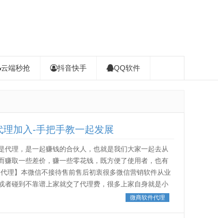
云端秒抢
抖音快手
QQ软件
代理加入-手把手教一起发展
是代理，是一起赚钱的合伙人，也就是我们大家一起去从
而赚取一些差价，赚一些零花钱，既方便了使用者，也有
向代理】本微信不接待售前售后初衷很多微信营销软件从业
或者碰到不靠谱上家就交了代理费，很多上家自身就是小
，几天就让你进入散养状态，什么都没有...
微商软件代理