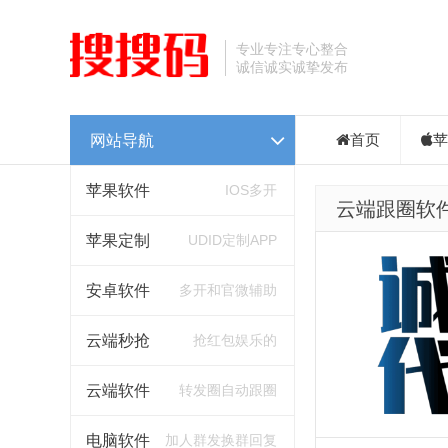
专业专注专心整合
诚信诚实诚挚发布
网站导航
首页
苹
苹果软件
IOS多开
云端跟圈软
苹果定制
UDID定制APP
安卓软件
多开和官微辅助
云端秒抢
抢红包娱乐的
云端软件
转发圈自动跟圈
电脑软件
加人群发换群回复