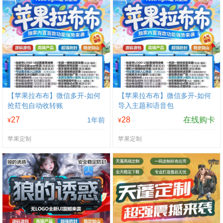
【苹果拉布布】微信多开-如何
【苹果拉布布】微信多开-如何
抢荭包自动收转账
导入主题和语音包
27
28
在线购卡
1年前
¥
¥
苹果定制
苹果定制