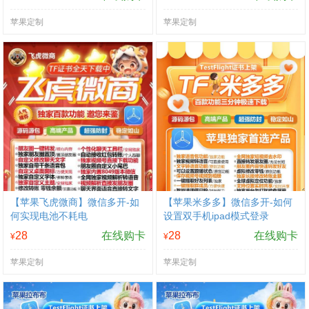
苹果定制
苹果定制
【苹果飞虎微商】微信多开-如
【苹果米多多】微信多开-如何
何实现电池不耗电
设置双手机ipad模式登录
28
在线购卡
28
在线购卡
¥
¥
苹果定制
苹果定制