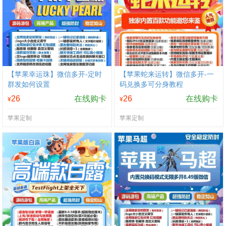
【苹果幸运珠】微信多开-定时
【苹果蛇来运转】微信多开-一
群发如何设置
码兑换多可分身教程
26
在线购卡
26
在线购卡
¥
¥
苹果定制
苹果定制