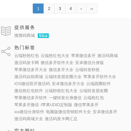
1
2
3
4
›
››
提供服务
搜搜码商城
51La
热门标签
云端秒抢红包
云端抢红包大全
苹果微信多开
激活码商城
激活码发卡网
微信多开软件大全
安卓微信分身版
苹果微信多开大全
微信多开大全
云端转发秒抢
激活码自助商城
云端转发朋友圈大全
苹果多开软件大全
IOS微信双开激活码
安卓微信多开大全
云端跟圈软件
微信抢红包软件
云端秒抢红包大全
云端转发朋友圈
苹果微信多开软件
一键转发分身微信
云端抢红包
苹果多开微信
I苹果UDID定制版
微信苹果多开
ios微信分身软件
电脑版微信营销软件大全
安卓微信多开
激活码商城大全
激活码发卡网汇总
官方网站