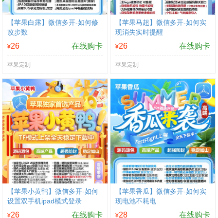
【苹果白露】微信多开-如何修
【苹果马超】微信多开-如何实
改步数
现消失实时提醒
26
在线购卡
26
在线购卡
¥
¥
苹果定制
苹果定制
【苹果小黄鸭】微信多开-如何
【苹果香瓜】微信多开-如何实
设置双手机ipad模式登录
现电池不耗电
26
在线购卡
28
在线购卡
¥
¥