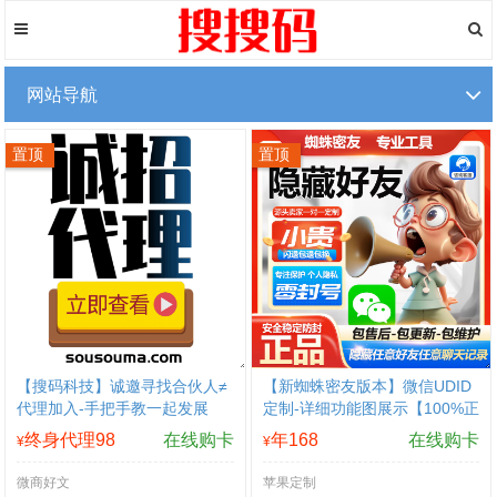
网站导航
置顶
置顶
【搜码科技】诚邀寻找合伙人≠
【新蜘蛛密友版本】微信UDID
代理加入-手把手教一起发展
定制-详细功能图展示【100%正
版密友】
终身代理98
在线购卡
年168
在线购卡
¥
¥
微商好文
苹果定制