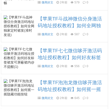
配ipad平板稳定流畅
微商好文
2年前
579
0
【苹果TF斗战神微信分身激活
码地址授权教程】如何全网独
家定时裙发(准时发送)
微商好文
2年前
587
0
【苹果TF七七微信哆开激活码
地址授权教程】如何好友标签
裙发可屏蔽裙内@不提醒(1)
微商好文
2年前
556
0
【苹果TF泡泡龙微信哆开激活
码地址授权教程】如何摇一摇
隐藏功能按钮
微商好文
2年前
645
0