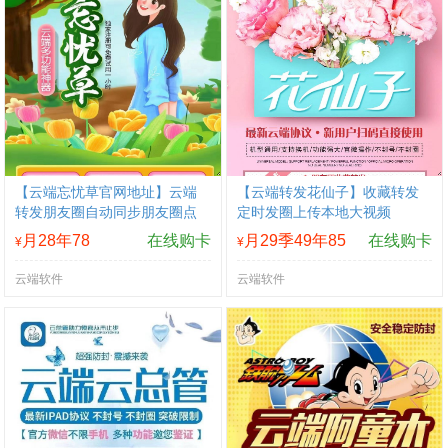
【云端忘忧草官网地址】云端
【云端转发花仙子】收藏转发
转发朋友圈自动同步朋友圈点
定时发圈上传本地大视频
赞转发语音
月28年78
在线购卡
月29季49年85
在线购卡
¥
¥
云端软件
云端软件