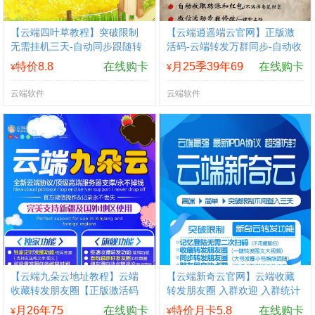
【云端四叶草教程】突破限制
【云端逍遥端云官网】正版激
无需挂机三天-自动同步跟随转
活码-云端转发万群同步-自动收
发好友朋友圈
款点赞评论
特价8.8
在线购卡
月25季39年69
在线购卡
¥
¥
云端软件
云端软件
【云端九朵云地址教程】云端
【云端新奇云官网】云端收藏
收藏转发朋友圈【正版激活码
转发朋友圈 入群欢迎 入群统计
授权】
自动通过好友
月26年75
在线购卡
特价月卡5.8
在线购卡
¥
¥