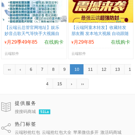
【云端云总管官网地址】娱乐
【云端阿童木转发】收藏转发
妙音点歌天气等快手大视频自
朋友圈 发本地大视频 自动跟随
动点赞语音转发自动进群自动
朋友圈
月29季49年85
在线购卡
月29年85
在线购卡
¥
¥
通过
云端软件
云端软件
‹‹
‹
6
7
8
9
10
11
12
13
1
4
15
›
››
提供服务
搜搜码商城
51La
热门标签
云端秒抢红包
云端抢红包大全
苹果微信多开
激活码商城