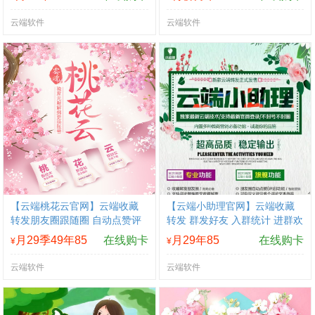
云端软件
云端软件
【云端桃花云官网】云端收藏
【云端小助理官网】云端收藏
转发朋友圈跟随圈 自动点赞评
转发 群发好友 入群统计 进群欢
论
迎
月29季49年85
在线购卡
月29年85
在线购卡
¥
¥
云端软件
云端软件