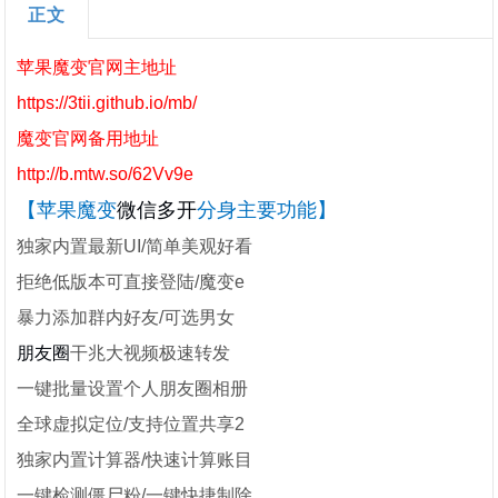
正文
苹果魔变官网主地址
https://3tii.github.io/mb/
魔变官网备用地址
http://b.mtw.so/62Vv9e
【
苹果魔变
微信多开
分身主要功能
】
独家内置最新UI/简单美观好看
拒绝低版本可直接登陆/魔变e
暴力添加群内好友/可选男女
朋友圈
干兆大视频极速转发
一键批量设置个人朋友圈相册
全球虚拟定位/支持位置共享2
独家内置计算器/快速计算账目
一键检测僵尸粉/一键快捷制除