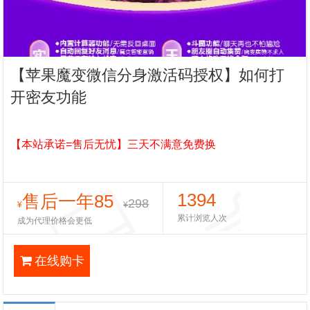
【苹果魔变微信分身激活码授权】如何打
开密友功能
【本站承诺=售后无忧】三天不满意免费换
1394
售后一年85
298
¥
¥
累计浏览人次
成为代理价格会更低
在线购卡