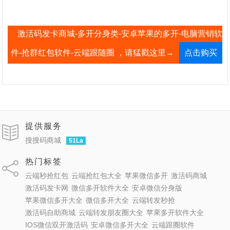
激活码发卡商城-多开分身类-安卓苹果的多开-电脑营销软
件-抢群红包软件-云端跟随圈 ，请猛戳这里→
点击购买
提供服务
搜搜码商城
51La
热门标签
云端秒抢红包
云端抢红包大全
苹果微信多开
激活码商城
激活码发卡网
微信多开软件大全
安卓微信分身版
苹果微信多开大全
微信多开大全
云端转发秒抢
激活码自助商城
云端转发朋友圈大全
苹果多开软件大全
IOS微信双开激活码
安卓微信多开大全
云端跟圈软件